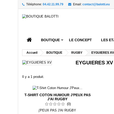
Téléphone:
04.42.11.99.79
Email:
contact@balotti.eu
A
((
((
C
((
Vou
((l
BOUTIQUE
LE CONCEPT
LES ET
Accueil
BOUTIQUE
RUGBY
EYGUIERES XV
EYGUIERES XV
Il y a 1 produit.
T-SHIRT COTON HUMOUR J'PEUX PAS
J'AI RUGBY
(0)
j'PEUX PAS J'AI RUGBY