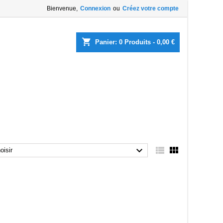
Bienvenue,
Connexion
ou
Créez votre compte
×
×
×
×
shopping_cart
Panier:
0
Produits - 0,00 €
list
)
)
)



oisir