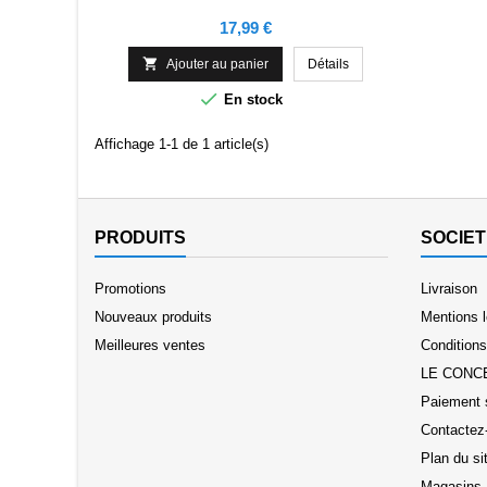
Prix
17,99 €

Ajouter au panier
Détails

En stock
Affichage 1-1 de 1 article(s)
PRODUITS
SOCIET
Promotions
Livraison
Nouveaux produits
Mentions 
Meilleures ventes
Conditions 
LE CONC
Paiement 
Contactez
Plan du si
Magasins