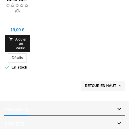
NOIR
BALOTTI
(0)
PACK
SALON
NORD
Prix
19,00 €

Ajouter
au
panier
Détails

En stock

RETOUR EN HAUT

PRODUITS

SOCIETE