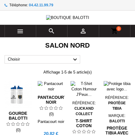
Téléphone:
04.42.11.99.79
×
×
×
×
Ajouter à ma liste d'envies
((modalTitle))
((title))
Connexion
((confirmMessage))
Vous devez être connecté pour ajouter des produits à
0
((label))



shopping_cart
votre liste d'envies.
add_circle_outline
Create new list
SALON NORD
((cancelText))
((modalDeleteText))
((cancelText))
((loginText))

Choisir
((cancelText))
((createText))
Affichage 1-5 de 5 article(s)
PANTACOURT
RÉFÉRENCE:
NOIR
RÉFÉRENCE:
PROTÈGE
CLICKAND
TIBIA
GOURDE
(0)
COLLECT
MARQUE:
BALOTTI
T-SHIRT
BALOTTI
Pantacourt noir
BLEU
COTON
SALON
PROTÈGE
(0)
HUMOUR
NORD
TIBIA AVEC
Prix
20,82 €