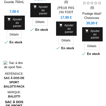
J'PEUX PAS
(0)
LOGO CLUB
Gourde 750mL
J'AI FOOT
SALON

Ajouter
(0)
j'PEUX PAS
NORD
au
Prix
7,00 €
J'AI FOOT
panier
Protège tibia!!
Prix
17,99 €
Choisissez

Ajouter
Détails
d'inscrire votre
Prix
39,00 €
au

Ajouter
panier
nom et votre
au

En stock
numéro ou bien

Ajouter
panier
au
Détails
votre nom et le
panier
logo de votre
Détails

En stock
club!
Détails

En stock

En stock
RÉFÉRENCE:
SAC À DOS DE
SPORT
BALOTTI PACK
MARQUE:
BALOTTI
SAC À DOS
DE SPORT