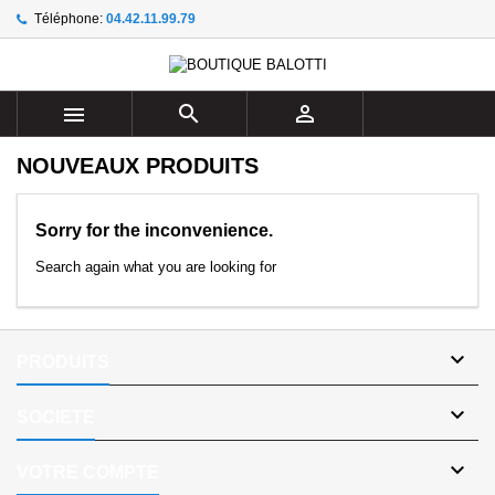
Téléphone:
04.42.11.99.79
×
×
×
×
Ajouter à ma liste d'envies
((modalTitle))
((title))
Connexion
((confirmMessage))
Vous devez être connecté pour ajouter des produits à
((label))



votre liste d'envies.
add_circle_outline
Create new list
NOUVEAUX PRODUITS
((cancelText))
((modalDeleteText))
((cancelText))
((loginText))
((cancelText))
((createText))
Sorry for the inconvenience.
Search again what you are looking for

PRODUITS

SOCIETE

VOTRE COMPTE