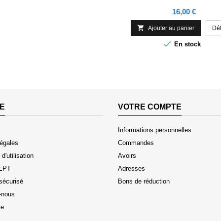
Prix
16,00 €

Ajouter au panier
Dét

En stock
E
VOTRE COMPTE
Informations personnelles
légales
Commandes
d'utilisation
Avoirs
EPT
Adresses
sécurisé
Bons de réduction
-nous
te