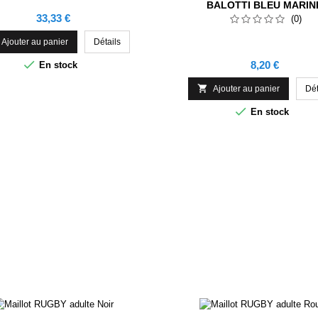
BALOTTI BLEU MARIN
Prix
33,33 €
(0)
Ajouter au panier
Détails

Prix
8,20 €
En stock

Ajouter au panier
Dét

En stock