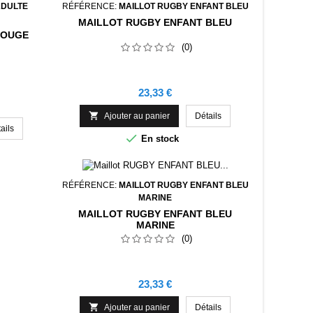
ADULTE
RÉFÉRENCE:
MAILLOT RUGBY ENFANT BLEU
MAILLOT RUGBY ENFANT BLEU
ROUGE
(0)
Prix
23,33 €

Ajouter au panier
Détails
ails

En stock
RÉFÉRENCE:
MAILLOT RUGBY ENFANT BLEU
MARINE
MAILLOT RUGBY ENFANT BLEU
MARINE
(0)
Prix
23,33 €

Ajouter au panier
Détails