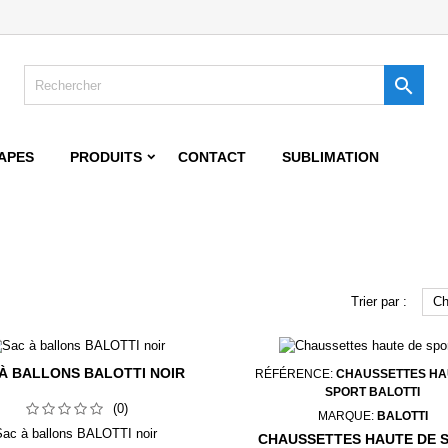
jouter à ma liste d'envies
modalTitle))
title))
onnexion

confirmMessage))
s devez être connecté pour ajouter des produits à votre liste d'envies.
abel))
add_circle_outline
Create new 
APES
PRODUITS
CONTACT
SUBLIMATION
((cancelText))
((cancelText))
((modalDeleteText)
((loginText)
((cancelText))
((createText)
Trier par :
Ch
À BALLONS BALOTTI NOIR
RÉFÉRENCE:
CHAUSSETTES HA
SPORT BALOTTI
(0)
MARQUE:
BALOTTI
Sac à ballons BALOTTI noir
CHAUSSETTES HAUTE DE 