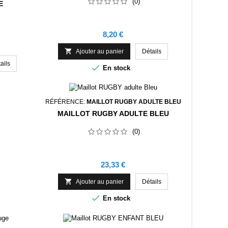
(0)
E
Prix
8,20 €

Ajouter au panier
Détails
ails

En stock
RÉFÉRENCE:
MAILLOT RUGBY ADULTE BLEU
MAILLOT RUGBY ADULTE BLEU
(0)
Prix
23,33 €

Ajouter au panier
Détails

En stock