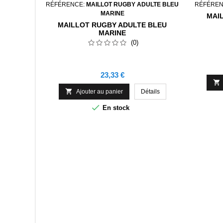
RÉFÉRENCE:
MAILLOT RUGBY ADULTE BLEU
RÉFÉREN
MARINE
MAI
MAILLOT RUGBY ADULTE BLEU
MARINE
(0)
Prix
23,33 €


Ajouter au panier
Détails

En stock