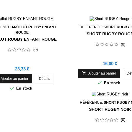
RENCE:
MAILLOT RUGBY ENFANT
RÉFÉRENCE:
SHORT RUGBY 
ROUGE
SHORT RUGBY ROUG
LOT RUGBY ENFANT ROUGE
(0)
(0)
Prix
16,00 €
Prix
23,33 €

Ajouter au panier
Dét
Ajouter au panier
Détails

En stock

En stock
RÉFÉRENCE:
SHORT RUGBY 
SHORT RUGBY NOIR
(0)