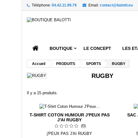
Téléphone:
04.42.11.99.79
Email:
contact@balotti.eu
A
((
((
C
((
Vou
((l
BOUTIQUE
LE CONCEPT
LES ET
Accueil
PRODUITS
SPORTS
RUGBY
RUGBY
Il y a 15 produits.
T-SHIRT COTON HUMOUR J'PEUX PAS
SAC 
J'AI RUGBY
(0)
j'PEUX PAS J'AI RUGBY