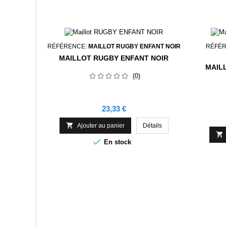
RÉFÉRENCE:
MAILLOT RUGBY ENFANT NOIR
RÉFÉ
MAILLOT RUGBY ENFANT NOIR
MAIL
(0)
Prix
23,33 €

Ajouter au panier
Détails


En stock