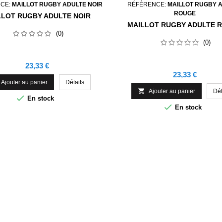
CE:
MAILLOT RUGBY ADULTE NOIR
RÉFÉRENCE:
MAILLOT RUGBY 
ROUGE
LLOT RUGBY ADULTE NOIR
MAILLOT RUGBY ADULTE 
(0)
(0)
Prix
23,33 €
Prix
23,33 €
Ajouter au panier
Détails

Ajouter au panier
Dét

En stock

En stock