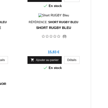

En stock
BLEU
RÉFÉRENCE:
SHORT RUGBY BLEU
E
SHORT RUGBY BLEU
(0)
Prix
15,83 €

ails
Ajouter au panier
Détails

En stock
NOIR