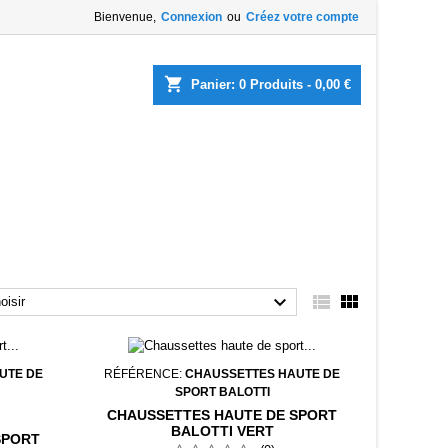
Bienvenue,
Connexion
ou
Créez votre compte
×
×
×
×
shopping_cart
Panier:
0
Produits - 0,00 €
list
)
)
)



oisir
UTE DE
RÉFÉRENCE:
CHAUSSETTES HAUTE DE
SPORT BALOTTI
CHAUSSETTES HAUTE DE SPORT
BALOTTI VERT
SPORT