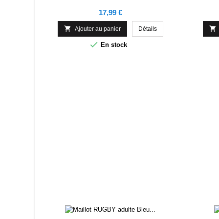
Prix
17,99 €


Ajouter au panier
Détails

En stock