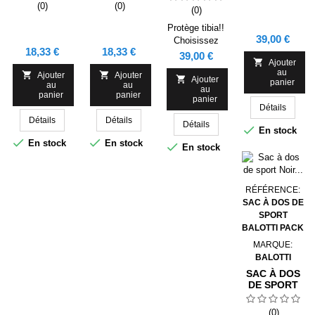
TURQUOISE
ROUGE
(0)
(0)
(0)
Protège tibia!!
Prix
39,00 €
Choisissez
Prix
Prix
18,33 €
18,33 €
d'inscrire votre
Prix
39,00 €

Ajouter
nom et votre
au


Ajouter
Ajouter
numéro ou bien

Ajouter
panier
au
au
au
votre nom et le
panier
panier
panier
logo de votre
Détails
club!
Détails
Détails
Détails

En stock


En stock
En stock

En stock
RÉFÉRENCE:
SAC À DOS DE
SPORT
BALOTTI PACK
MARQUE:
BALOTTI
SAC À DOS
DE SPORT
NOIR
BALOTTI
(0)