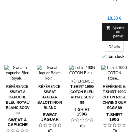
PACK SCGV
89
Prix
18,33 €

Ajouter
au
panier
Détails

En stock
RÉFÉRENCE:
RÉFÉRENCE:
RÉFÉRENCE:
T-SHIRT 190G
RÉFÉRENCE:
SWEAT À
SWEAT
COTON BLEU
T-SHIRT 190G
CAPUCHE
JAGUAR
ROYAL SCGV
COTON ROSE
BLEU ROYAL/
BALOTTI NOIR
89
CHWING GUM
BLANC SCGV
BLANC
SCGV 89
T-SHIRT
89
190G
SWEAT
T-SHIRT
COTON
JAGUAR
190G
SWEAT À
BLEU
BALOTTI
COTON
CAPUCHE
(0)
ROYAL
NOIR BLANC
ROSE
BLEU
(0)
(0)