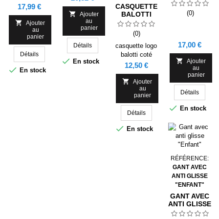
"ADULTE"
Prix
17,99 €
CASQUETTE
(0)

BALOTTI
Ajouter
au
LOGO SCGV

Ajouter
panier
89
au
(0)
panier
Prix
17,00 €
Détails
casquette logo
Détails
balotti coté


En stock
Ajouter
Prix
12,50 €
au

En stock
panier

Ajouter
au
Détails
panier

En stock
Détails

En stock
RÉFÉRENCE:
GANT AVEC
ANTI GLISSE
"ENFANT"
GANT AVEC
ANTI GLISSE
"ENFANT"