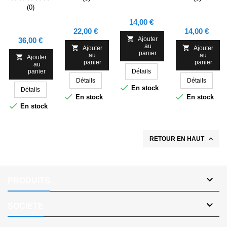
SCGV 89
SCGV 89
CHWING
ROYAL/
(0)
GUM SCGV
BLANC
89
SCGV 89
Prix
14,00 €
Prix
Prix
22,00 €
14,00 €

Prix
Ajouter
36,00 €
au


Ajouter
Ajouter
panier
au
au

Ajouter
panier
panier
au
panier
Détails
Détails
Détails

En stock
Détails


En stock
En stock

En stock

RETOUR EN HAUT

PRODUITS

SOCIETE