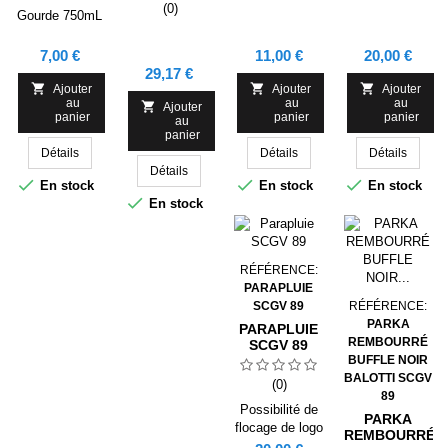
BALOTTI
(0)
Gourde 750mL
NOIR SCGV
89
Prix
Prix
Prix
7,00 €
11,00 €
20,00 €
Prix
29,17 €



Ajouter
Ajouter
Ajouter
au
au
au

Ajouter
panier
panier
panier
au
panier
Détails
Détails
Détails
Détails



En stock
En stock
En stock

En stock
RÉFÉRENCE:
PARAPLUIE
SCGV 89
RÉFÉRENCE:
PARKA
PARAPLUIE
REMBOURRÉ
SCGV 89
BUFFLE NOIR
BALOTTI SCGV
(0)
89
Possibilité de
PARKA
flocage de logo
REMBOURRÉ
scgv 89 en