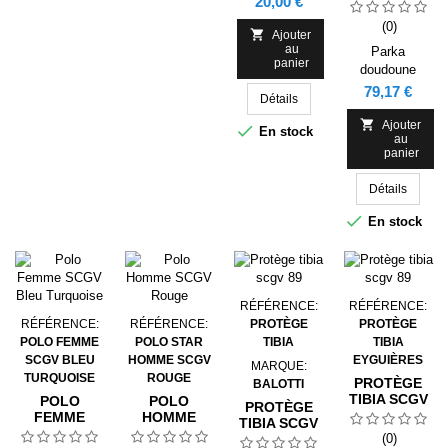
Prix
20,00 €
BUFFLE
petit
NOIR
(0)

BALOTTI
Ajouter
au
SCGV 89
Parka
panier
doudoune
Buffle Noir
Prix
79,17 €
Détails
Balotti

Ajouter

En stock
au
panier
Détails

En stock
RÉFÉRENCE:
RÉFÉRENCE:
RÉFÉRENCE:
RÉFÉRENCE:
PROTÈGE
PROTÈGE
POLO FEMME
POLO STAR
TIBIA
TIBIA
SCGV BLEU
HOMME SCGV
EYGUIÈRES
MARQUE:
TURQUOISE
ROUGE
PROTÈGE
BALOTTI
TIBIA SCGV
POLO
POLO
PROTÈGE
89
FEMME
HOMME
TIBIA SCGV
SCGV BLEU
SCGV
89
(0)