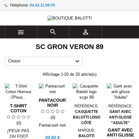
Téléphone:
04.42.11.99.79
×
×
×
×
Ajouter à ma liste d'envies
((modalTitle))
((title))
Connexion
((confirmMessage))
Vous devez être connecté pour ajouter des produits à
((label))



votre liste d'envies.
add_circle_outline
Create new list
SC GRON VERON 89
((cancelText))
((modalDeleteText))
((cancelText))
((loginText))

Choisir
((cancelText))
((createText))
Affichage 1-20 de 20 article(s)
PANTACOURT
NOIR
T-SHIRT
RÉFÉRENCE:
RÉFÉRENCE:
COTON
CASQUETTE
GANT AVEC
HUMOUR
(0)
BALOTTI LOGO
ANTI GLISSE
J'PEUX PAS
(0)
CÔTÉ
"ADULTE"
Pantacourt noir
J'AI FOOT
GANT AVEC
MARQUE:
j'PEUX PAS
ANTI GLISSE
BALOTTI
J'AI FOOT
Prix
20,82 €