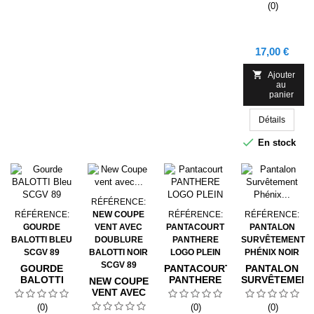
(0)
Prix
17,00 €

Ajouter
au
panier
Détails

En stock
RÉFÉRENCE:
RÉFÉRENCE:
NEW COUPE
RÉFÉRENCE:
RÉFÉRENCE:
GOURDE
VENT AVEC
PANTACOURT
PANTALON
BALOTTI BLEU
DOUBLURE
PANTHERE
SURVÊTEMENT
SCGV 89
BALOTTI NOIR
LOGO PLEIN
PHÉNIX NOIR
SCGV 89
GOURDE
PANTACOURT
PANTALON
BALOTTI
PANTHERE
SURVÊTEMEN
NEW COUPE
BLEU SCGV
LOGO PLEIN
PHÉNIX
VENT AVEC
89
NOIR
DOUBLURE
(0)
(0)
(0)