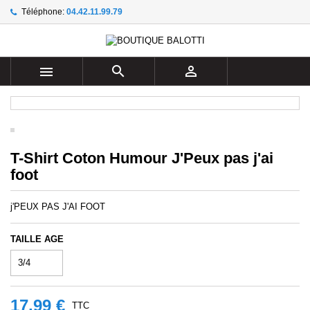
Téléphone:
04.42.11.99.79
×
×
×
Ajouter à ma liste d'envies
((title))
Connexion
Vous devez être connecté pour ajouter des produits à
((label))



votre liste d'envies.
add_circle_outline
Create new list
((cancelText))
((loginText))
((cancelText))
((createText))
T-Shirt Coton Humour J'Peux pas j'ai
foot
j'PEUX PAS J'AI FOOT
TAILLE AGE
17,99 €
TTC