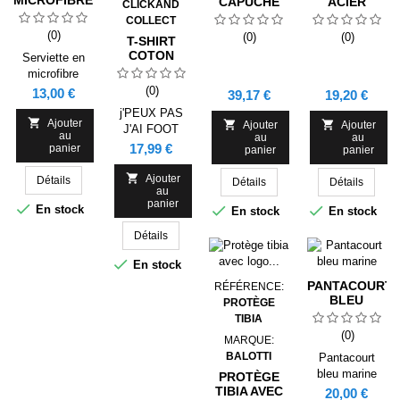
CAPUCHE
ACIER
CLICKAND
SPORTWEAR
INOXYDABLE
COLLECT
BALOTTI
(0)
(0)
(0)
T-SHIRT
COTON
Serviette en
HUMOUR
microfibre
J'PEUX PAS
multisport avec
(0)
Prix
13,00 €
Prix
Prix
39,17 €
19,20 €
J'AI FOOT
cordon
j'PEUX PAS
élastique

Ajouter


Ajouter
Ajouter
J'AI FOOT
au
pratique pour
au
au
Prix
17,99 €
panier
panier
panier
un pliage
facile.

Ajouter
Détails
Détails
Détails
Séchage
au
rapide. 90 %
panier



En stock
En stock
En stock
polyester et 10
% polyamide
Détails
(190 g/m ²).

En stock
Étiquette
amovible.
PANTACOURT
RÉFÉRENCE:
BLEU
PROTÈGE
MARINE
TIBIA
(0)
MARQUE:
BALOTTI
Pantacourt
bleu marine
PROTÈGE
TIBIA AVEC
Prix
20,00 €