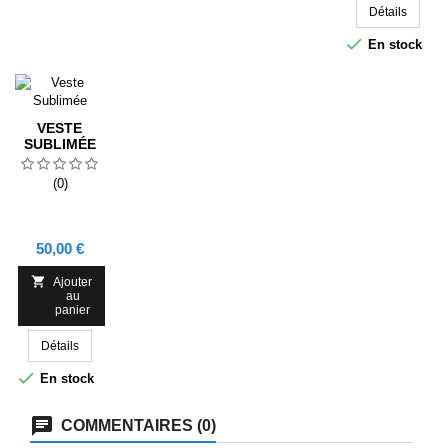
Détails

En stock
VESTE
SUBLIMÉE
(0)
Prix
50,00 €

Ajouter
au
panier
Détails

En stock
COMMENTAIRES (0)