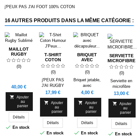
j'PEUX PAS J'AI FOOT 100% COTON
16 AUTRES PRODUITS DANS LA MÊME CATÉGORIE :
MAILLOT
RUGBY
T-SHIRT
BRIQUET
SERVIETTE
SUBLIMÉ
COTON
AVEC
MICROFIBRE
HUMOUR
DÉCAPSULEUR
PPVENELLES
(0)
J'PEUX PAS
LOGO CLUB
(0)
(0)
(0)
J'AI RUGBY
j'PEUX PAS
Briquet jetable,
Serviette en
J'AI RUGBY
avec
Prix
40,00 €
microfibre
décapsuleur.
Prix
Prix
17,99 €
4,00 €
multisport avec
Prix
13,00 €
Avec sécurité

Ajouter
cordon
au
enfants


Ajouter
Ajouter
élastique

Ajouter
panier
au
au
au
pratique pour
panier
panier
panier
un pliage
Détails
facile.
Détails
Détails
Détails
Séchage

En stock
rapide. 90 %


En stock
En stock

En stock
polyester et 10