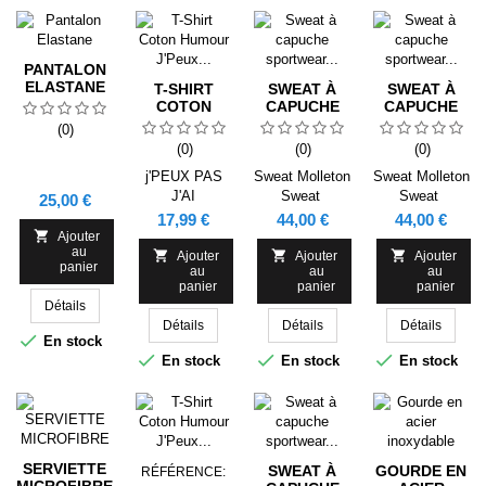
% polyamide
(190 g/m ²).
Étiquette
amovible.
PANTALON
ELASTANE
T-SHIRT
SWEAT À
SWEAT À
COTON
CAPUCHE
CAPUCHE
HUMOUR
SPORTWEAR
SPORTWEAR
(0)
J'PEUX PAS
BALOTTI
BALOTTI
(0)
(0)
(0)
J'AI
NOIR/GRIS
NOIR/GRIS
PÉTANQUE
PPV
j'PEUX PAS
Sweat Molleton
Sweat Molleton
J'AI
Sweat
Sweat
Prix
25,00 €
PETANQUE
Prix
Prix
Prix
17,99 €
44,00 €
44,00 €

Ajouter
au



Ajouter
Ajouter
Ajouter
panier
au
au
au
panier
panier
panier
Détails
Détails
Détails
Détails

En stock



En stock
En stock
En stock
SERVIETTE
SWEAT À
GOURDE EN
RÉFÉRENCE:
MICROFIBRE