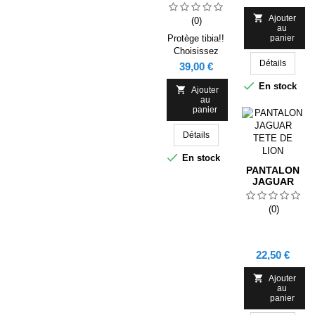
LOGO CLUB
,

Ajouter
(0)
DIFFÉRENTE
au
COULEUR
Protège tibia!!
panier
Choisissez
d'inscrire votre
Détails
Prix
39,00 €
nom et votre

En stock
numéro ou bien

Ajouter
au
votre nom et le
panier
logo de votre
club!
Détails

En stock
PANTALON
JAGUAR
TETE DE
LION
(0)
Prix
22,50 €

Ajouter
au
panier