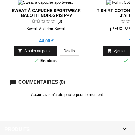
SWEAT À CAPUCHE SPORTWEAR
T-SHIRT COTON H
BALOTTI NOIR/GRIS PPV
J'AI P
(0)
Sweat Molleton Sweat
j'PEUX PAS 
Prix
Pri
44,00 €
17,


Ajouter au panier
Détails
Ajouter au p


En stock
En
COMMENTAIRES (0)
Aucun avis n'a été publié pour le moment.

PRODUITS