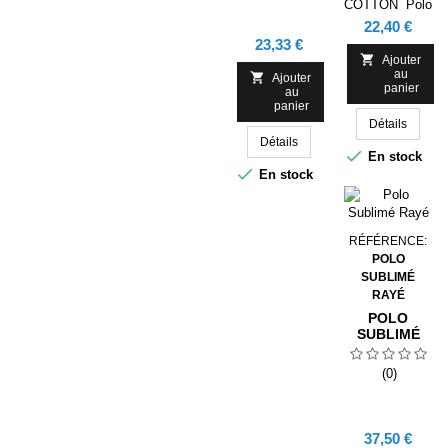
COTTON Polo
manches
Prix
22,40 €
courtes. Bande
Prix
23,33 €
de propreté

Ajouter
au
renforcée au

Ajouter
panier
au
cou. Col et
panier
bord de
Détails
manches en
Détails
côte 1x1.

En stock
Coutures

En stock
latérales. Patte
de boutonnage
avec 3
boutons. Bas
RÉFÉRENCE:
avec
POLO
ouvertures
SUBLIMÉ
latérales.
RAYÉ
POLO
SUBLIMÉ
RAYÉ
(0)
Prix
37,50 €