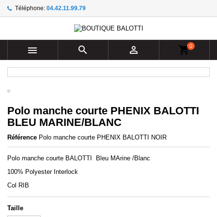
Téléphone:
04.42.11.99.79
×
×
×
Ajouter à ma liste d'envies
((title))
Connexion
Vous devez être connecté pour ajouter des produits à
0
((label))



shopping_cart
votre liste d'envies.
add_circle_outline
Create new list
((cancelText))
((loginText))
((cancelText))
((createText))
Polo manche courte PHENIX BALOTTI
BLEU MARINE/BLANC
Référence
Polo manche courte PHENIX BALOTTI NOIR
Polo manche courte BALOTTI Bleu MArine /Blanc
100% Polyester Interlock
Col RIB
Taille