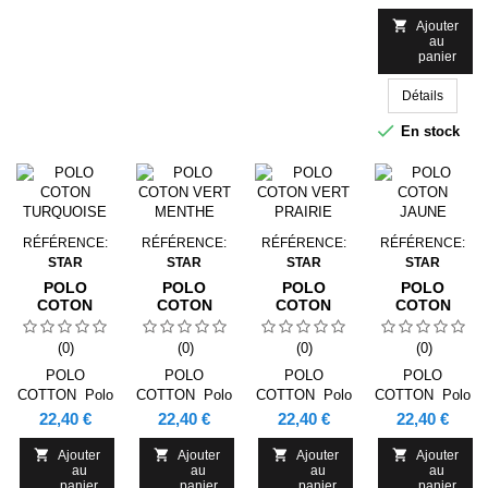

Ajouter
au
panier
Détails

En stock
RÉFÉRENCE:
RÉFÉRENCE:
RÉFÉRENCE:
RÉFÉRENCE:
STAR
STAR
STAR
STAR
POLO
POLO
POLO
POLO
COTON
COTON
COTON
COTON
TURQUOISE
VERT
VERT
JAUNE
MENTHE
PRAIRIE
(0)
(0)
(0)
(0)
POLO
POLO
POLO
POLO
COTTON Polo
COTTON Polo
COTTON Polo
COTTON Polo
manches
manches
manches
manches
Prix
Prix
Prix
Prix
22,40 €
22,40 €
22,40 €
22,40 €
courtes. Bande
courtes. Bande
courtes. Bande
courtes. Bande
de propreté
de propreté
de propreté
de propreté




Ajouter
Ajouter
Ajouter
Ajouter
au
au
au
au
renforcée au
renforcée au
renforcée au
renforcée au
panier
panier
panier
panier