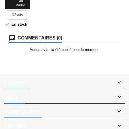
au
Interlock Col
panier
RIB
Détails

En stock
COMMENTAIRES (0)
Aucun avis n'a été publié pour le moment.

PRODUITS

SOCIETE

VOTRE COMPTE

CONTACT