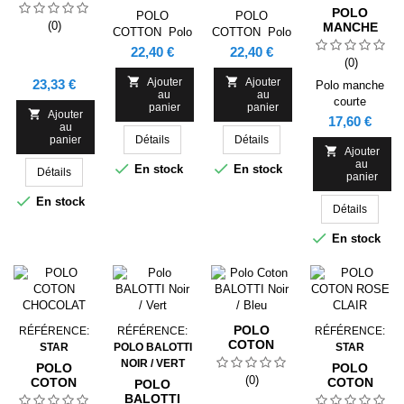
BLEU
POLO
POLO
POLO
MARINE/
(0)
MANCHE
COTTON Polo
COTTON Polo
JAUNE
COURTE
manches
manches
Prix
Prix
22,40 €
22,40 €
PHENIX
(0)
courtes. Bande
courtes. Bande
BALOTTI
de propreté
de propreté


Prix
Ajouter
Ajouter
23,33 €
BLEU
Polo manche
au
au
renforcée au
renforcée au
MARINE
courte
panier
panier
cou. Col et
cou. Col et

Ajouter
BALOTTI
Prix
17,60 €
au
bord de
bord de
NOIR 100%
panier
Détails
Détails
manches en
manches en
Polyester

Ajouter
côte 1x1.
côte 1x1.
au


Interlock Col
En stock
En stock
Détails
panier
Coutures
Coutures
RIB
latérales. Patte
latérales. Patte

En stock
Détails
de boutonnage
de boutonnage
avec 3
avec 3

En stock
boutons. Bas
boutons. Bas
avec
avec
ouvertures
ouvertures
latérales.
latérales.
POLO
RÉFÉRENCE:
RÉFÉRENCE:
RÉFÉRENCE:
COTON
STAR
POLO BALOTTI
STAR
BALOTTI
NOIR / VERT
POLO
POLO
NOIR / BLEU
(0)
COTON
COTON
POLO
CHOCOLAT
ROSE CLAIR
BALOTTI