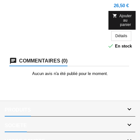
manches
Prix
26,50 €
courtes. Bande
de propreté

Ajouter
au
renforcée au
panier
cou. Col et
bord de
Détails
manches en
côte 1x1.

En stock
Coutures
latérales. Patte
COMMENTAIRES (0)
de boutonnage
avec 3
boutons. Bas
Aucun avis n'a été publié pour le moment.
avec
ouvertures
latérales.

PRODUITS

SOCIETE