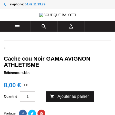
Téléphone:
04.42.11.99.79
×
×
×
Ajouter à ma liste d'envies
((title))
Connexion
Vous devez être connecté pour ajouter des produits à
((label))



votre liste d'envies.
add_circle_outline
Create new list
((cancelText))
((loginText))
((cancelText))
((createText))
Cache cou Noir GAMA AVIGNON
ATHLETISME
Référence
nukka
8,00 €
TTC

Ajouter au panier
Quantité
Partager