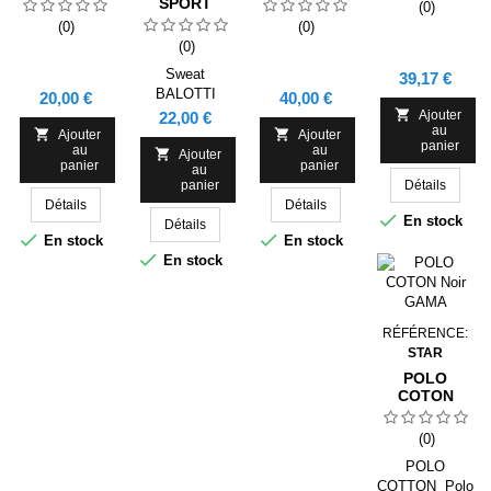
PHÉNIX
CHINÉE
SPORT
(0)
NOIR
GAMA
JAGUAR
(0)
(0)
BALOTTI
(0)
NOIR BLANC
GAMA
Sweat
Prix
39,17 €
BALOTTI
Prix
Prix
20,00 €
40,00 €
Jaguar Idéal en

Prix
Ajouter
22,00 €
au
sweat


Ajouter
Ajouter
panier
au
au
d'échauffement

Ajouter
panier
panier
au
et
panier
Détails
d'entrainement
Détails
Détails
!!

En stock
Détails


En stock
En stock

En stock
RÉFÉRENCE:
STAR
POLO
COTON
NOIR GAMA
(0)
POLO
COTTON Polo