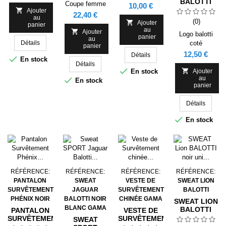
BALOTTI
Coupe femme
Prix
10,00 €
LOGO CÔTÉ

Ajouter
Prix
22,40 €
FLOCAGE
au
(0)

Ajouter
panier
GAMA
au

Ajouter
Logo balotti
panier
au
Détails
coté
panier
Prix
12,50 €
Détails

En stock
Détails


En stock
Ajouter
au

En stock
panier
Détails

En stock
RÉFÉRENCE:
RÉFÉRENCE:
RÉFÉRENCE:
RÉFÉRENCE:
PANTALON
SWEAT
VESTE DE
SWEAT LION
SURVÊTEMENT
JAGUAR
SURVÊTEMENT
BALOTTI
PHÉNIX NOIR
BALOTTI NOIR
CHINÉE GAMA
SWEAT LION
BLANC GAMA
BALOTTI
PANTALON
VESTE DE
NOIR UNI
SURVÊTEMENT
SURVÊTEMENT
SWEAT
GAMA