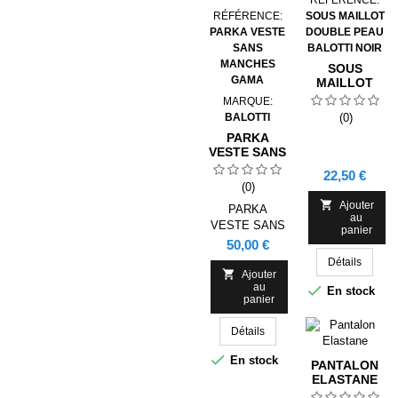
RÉFÉRENCE:
SOUS MAILLOT
PARKA VESTE
DOUBLE PEAU
SANS
BALOTTI NOIR
MANCHES
SOUS
GAMA
MAILLOT
DOUBLE
MARQUE:
PEAU
BALOTTI
(0)
BALOTTI
PARKA
NOIR
VESTE SANS
MANCHES
Prix
22,50 €
NOIR GAMA
(0)

Ajouter
PARKA
au
VESTE SANS
panier
MANCHES
Prix
50,00 €
Détails

Ajouter
au

En stock
panier
Détails

En stock
PANTALON
ELASTANE