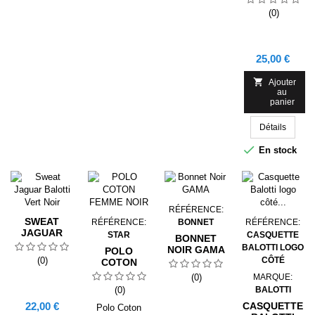
(0)
Prix
25,00 €

Ajouter
au
panier
Détails

En stock
RÉFÉRENCE:
SWEAT
RÉFÉRENCE:
BONNET
RÉFÉRENCE:
JAGUAR
STAR
CASQUETTE
BONNET
BALOTTI
BALOTTI LOGO
NOIR GAMA
POLO
VERT NOIR
(0)
CÔTÉ
COTON
FEMME
(0)
MARQUE:
NOIR
(0)
BALOTTI
Prix
22,00 €
CASQUETTE
Polo Coton