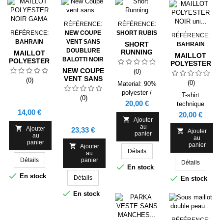
RÉFÉRENCE:
RÉFÉRENCE:
RÉFÉRENCE:
NEW COUPE
SHORT RUBIS
RÉFÉRENCE:
BAHRAIN
VENT SANS
SHORT
BAHRAIN
DOUBLURE
RUNNING
MAILLOT
MAILLOT
BALOTTI NOIR
POLYESTER
POLYESTER
NOIR GAMA
NEW COUPE
NOIR UNI
(0)
VENT SANS
MANCHES
(0)
(0)
Material: 90%
DOUBLURE
LONGUES
polyester /
BALOTTI
GAMA
T-shirt
(0)
10%
NOIR GAMA
Prix
20,00 €
technique
élasthanne,
Prix
14,00 €
manches
Prix
20,00 €
130 g/m².

Ajouter
longues raglan.
au

Ajouter
Prix
23,33 €
1.- Surpiquées

Ajouter
panier
au
au
ton sur ton
panier
panier

Ajouter
(sans coupures
Détails
au
latérales). 2.-
Détails
panier
Détails

Col avec
En stock

bande de
En stock

Détails
En stock
propreté. 3.-

Tissu respirant
En stock
lavage et
séchage facile.
RÉFÉRENCE: