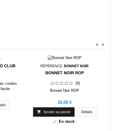
<
>
GO CLUB
TROUS
RÉFÉRENCE:
BONNET NOIR
BONNET NOIR ROP
(0)
vec cordon
facile.
Bonnet Noir ROP
et 10 %
movible.
Prix
10,00 €

ails

Ajouter au panier
Détails

En stock