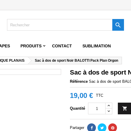
jouter à ma liste d'envies
title))
onnexion

s devez être connecté pour ajouter des produits à votre liste d'envies.
abel))
add_circle_outline
Create new 
APES
PRODUITS
CONTACT
SUBLIMATION
((cancelText))
((loginText)
IQUE PLANAIS
Sac à dos de sport Noir BALOTTI Pack Plan Orgon
((cancelText))
((createText)
Sac à dos de sport
Référence
Sac à dos de sport BA
19,00 €
TTC

Quantité
Partager