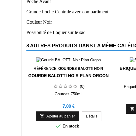
Poche Avant
Grande Poche Centrale avec compartiment.
Couleur Noir
Possibilité de floquer sur le sac
8 AUTRES PRODUITS DANS LA MÊME CATÉGO
BRIQUE
RÉFÉRENCE:
GOURDES BALOTTI NOIR
GOURDE BALOTTI NOIR PLAN ORGON
(0)
Brique
Gourdes 750mL
Prix
7,00 €


Ajouter au panier
Détails

En stock