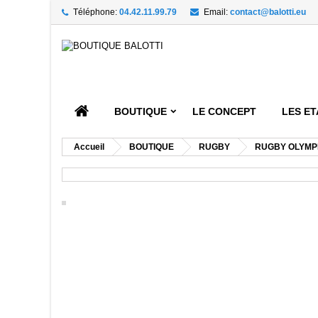
Téléphone:
04.42.11.99.79
Email:
contact@balotti.eu
A
((
C
Vou
((l
BOUTIQUE
LE CONCEPT
LES ET
Accueil
BOUTIQUE
RUGBY
RUGBY OLYMP