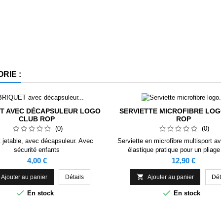
RIE :
T AVEC DÉCAPSULEUR LOGO
SERVIETTE MICROFIBRE LO
CLUB ROP
ROP
(0)
(0)
t jetable, avec décapsuleur. Avec
Serviette en microfibre multisport a
sécurité enfants
élastique pratique pour un pliage 
Séchage rapide. 90 % polyester 
Prix
Prix
4,00 €
12,90 €
polyamide (190 g/m ²). Étiquette a

Ajouter au panier
Détails
Ajouter au panier
Dét


En stock
En stock