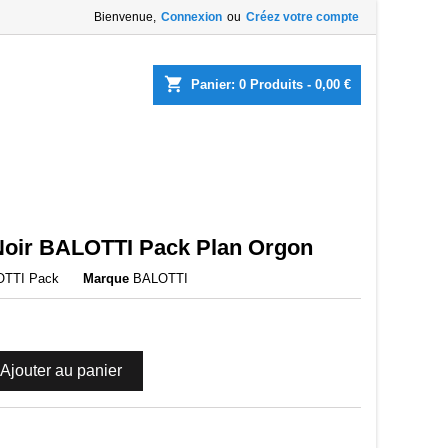
Bienvenue,
Connexion
ou
Créez votre compte
×
×
×
shopping_cart
Panier:
0
Produits - 0,00 €
list
)
)
 Noir BALOTTI Pack Plan Orgon
LOTTI Pack
Marque
BALOTTI
Ajouter au panier