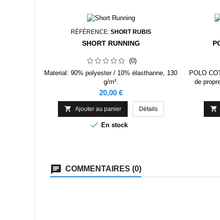
RÉFÉRENCE:
SHORT RUBIS
SHORT RUNNING
P
(0)
Material: 90% polyester / 10% élasthanne, 130
POLO COT
g/m².
de propre
manches en
Prix
20,00 €
de bout


Ajouter au panier
Détails

En stock
COMMENTAIRES (0)