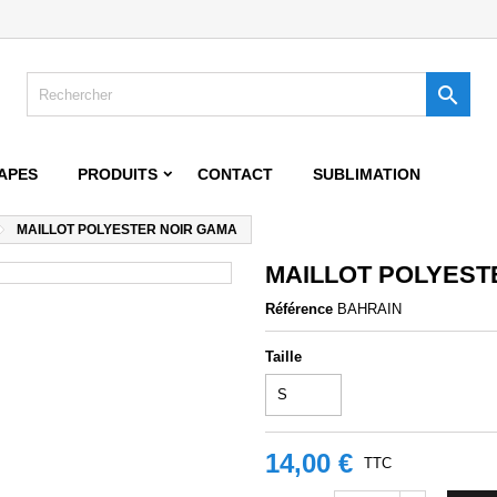
jouter à ma liste d'envies
title))
onnexion

s devez être connecté pour ajouter des produits à votre liste d'envies.
abel))
add_circle_outline
Create new 
APES
PRODUITS
CONTACT
SUBLIMATION
((cancelText))
((loginText)
MAILLOT POLYESTER NOIR GAMA
((cancelText))
((createText)
MAILLOT POLYEST
Référence
BAHRAIN
Taille
14,00 €
TTC