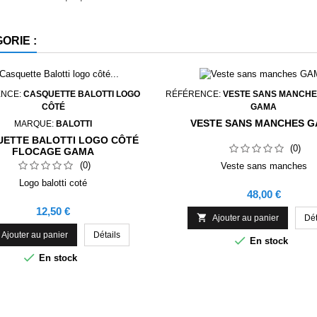
ORIE :
ENCE:
CASQUETTE BALOTTI LOGO
RÉFÉRENCE:
VESTE SANS MANCH
CÔTÉ
GAMA
VESTE SANS MANCHES 
MARQUE:
BALOTTI
ETTE BALOTTI LOGO CÔTÉ
(0)
FLOCAGE GAMA
(0)
Veste sans manches
Logo balotti coté
Prix
48,00 €
Prix
12,50 €

Ajouter au panier
Dét
Ajouter au panier
Détails

En stock

En stock