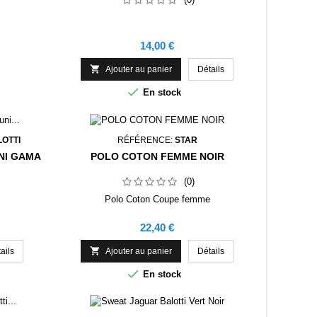
Prix
14,00 €

Ajouter au panier
Détails

En stock
LOTTI
RÉFÉRENCE:
STAR
NI GAMA
POLO COTON FEMME NOIR
(0)
Polo Coton Coupe femme
Prix
22,40 €

ails
Ajouter au panier
Détails

En stock