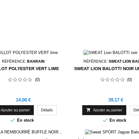
RÉFÉRENCE:
BAHRAIN
RÉFÉRENCE:
SWEAT LION BA
LOT POLYESTER VERT LIME
SWEAT LION BALOTTI NOIR U
(0)
(0)
Prix
Prix
14,00 €
39,17 €

Ajouter au panier
Détails
Ajouter au panier
Dét


En stock
En stock