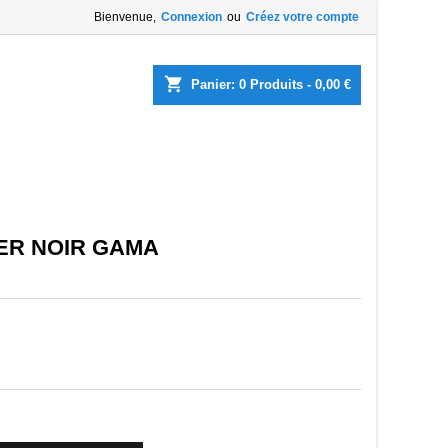
Bienvenue,
Connexion
ou
Créez votre compte
×
×
×
shopping_cart
Panier:
0
Produits - 0,00 €
list
)
)
ER NOIR GAMA