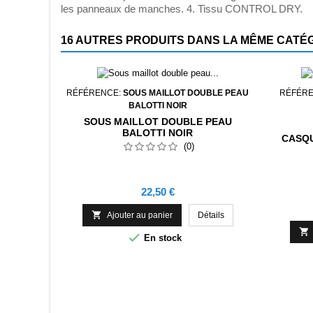
les panneaux de manches. 4. Tissu CONTROL DRY.
16 AUTRES PRODUITS DANS LA MÊME CATÉG
RÉFÉRENCE:
SOUS MAILLOT DOUBLE PEAU
RÉFÉR
BALOTTI NOIR
SOUS MAILLOT DOUBLE PEAU
BALOTTI NOIR
CASQU
(0)
Prix
22,50 €

Ajouter au panier
Détails


En stock