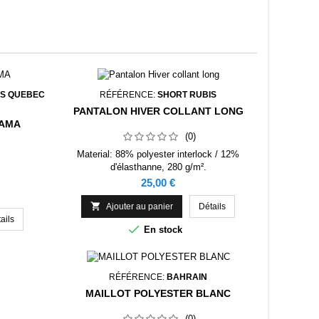
ES QUEBEC
RÉFÉRENCE:
SHORT RUBIS
PANTALON HIVER COLLANT LONG
GAMA
(0)
Material: 88% polyester interlock / 12%
d'élasthanne, 280 g/m².
Prix
25,00 €

Ajouter au panier
Détails
ails

En stock
RÉFÉRENCE:
BAHRAIN
MAILLOT POLYESTER BLANC
(0)