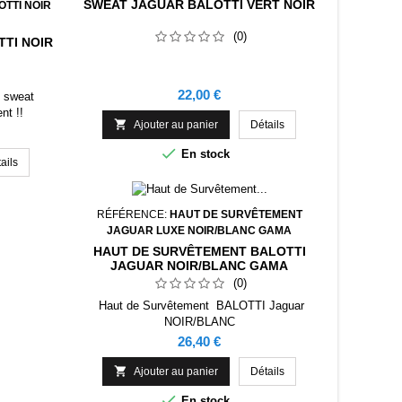
SWEAT JAGUAR BALOTTI VERT NOIR
TTI NOIR
(0)
TI NOIR
Prix
22,00 €
 sweat
nt !!

Ajouter au panier
Détails

En stock
ails
RÉFÉRENCE:
HAUT DE SURVÊTEMENT
JAGUAR LUXE NOIR/BLANC GAMA
HAUT DE SURVÊTEMENT BALOTTI
JAGUAR NOIR/BLANC GAMA
(0)
Haut de Survêtement BALOTTI Jaguar
NOIR/BLANC
Prix
26,40 €

Ajouter au panier
Détails

En stock