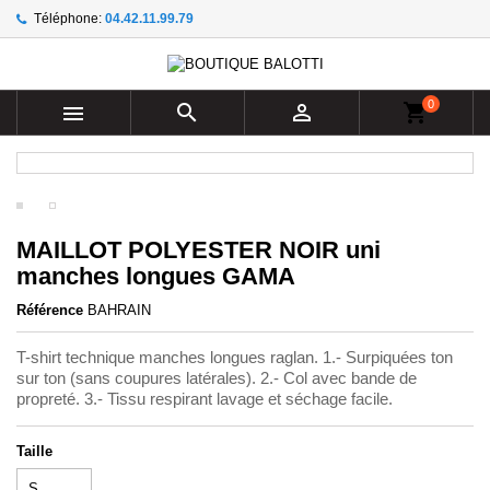
Téléphone:
04.42.11.99.79
×
×
×
Ajouter à ma liste d'envies
((title))
Connexion
Vous devez être connecté pour ajouter des produits à
0
((label))



shopping_cart
votre liste d'envies.
add_circle_outline
Create new list
((cancelText))
((loginText))
((cancelText))
((createText))
MAILLOT POLYESTER NOIR uni
manches longues GAMA
Référence
BAHRAIN
T-shirt technique manches longues raglan. 1.- Surpiquées ton
sur ton (sans coupures latérales). 2.- Col avec bande de
propreté. 3.- Tissu respirant lavage et séchage facile.
Taille