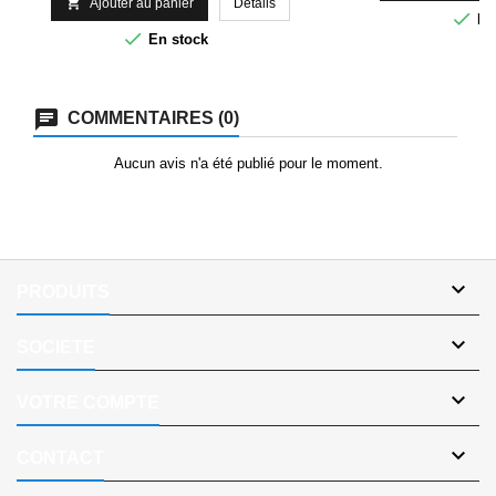

Ajouter au panier
Détails

En

En stock
COMMENTAIRES (0)
Aucun avis n'a été publié pour le moment.

PRODUITS

SOCIETE

VOTRE COMPTE

CONTACT