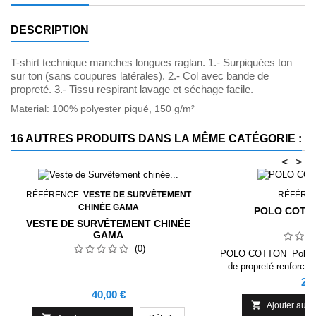
DESCRIPTION
T-shirt technique manches longues raglan. 1.- Surpiquées ton
sur ton (sans coupures latérales). 2.- Col avec bande de
propreté. 3.- Tissu respirant lavage et séchage facile.
Material: 100% polyester piqué, 150 g/m²
16 AUTRES PRODUITS DANS LA MÊME CATÉGORIE :
<
>
RÉFÉRENCE:
VESTE DE SURVÊTEMENT
RÉFÉRE
CHINÉE GAMA
POLO COTO
VESTE DE SURVÊTEMENT CHINÉE
GAMA
(0)
POLO COTTON Polo ma
de propreté renforcée
manches en côte 1x1. C
Pri
26,
de boutonnage avec
Prix
40,00 €
ouvertures

Ajouter au p